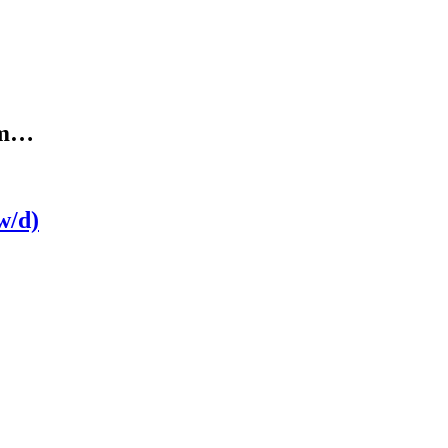
zum…
w/d)