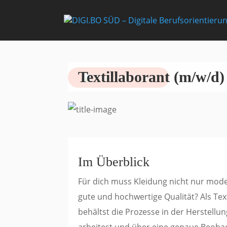
Textillaborant (m/w/d)
Vorherige Seite
Im Überblick
Für dich muss Kleidung nicht nur moder
gute und hochwertige Qualität? Als Tex
behältst die Prozesse in der Herstell
arbeitest und über eine genaue Beoba