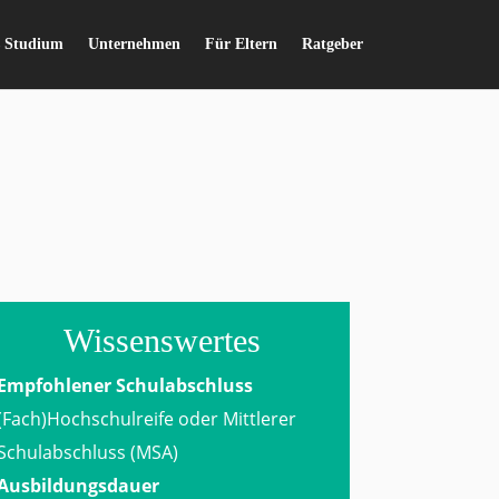
s Studium
Unternehmen
Für Eltern
Ratgeber
Wissenswertes
Empfohlener Schulabschluss
(Fach)Hochschulreife oder Mittlerer
Schulabschluss (MSA)
Ausbildungsdauer